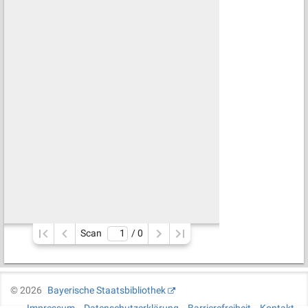
Scan
/ 
0
©
2026
Bayerische Staatsbibliothek
Impressum
Datenschutzerklärung
Barrierefreiheit
Kontakt