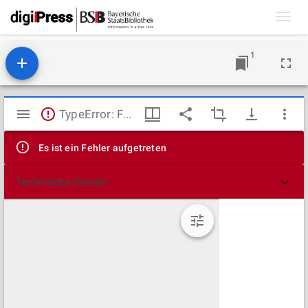
Toggl
navig
1
Mirador
TypeError: Failed to fetch
Viewer
Es ist ein Fehler aufgetreten
Technische Details