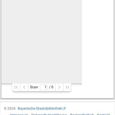
Scan
/ 
0
©
2026
Bayerische Staatsbibliothek
Impressum
Datenschutzerklärung
Barrierefreiheit
Kontakt