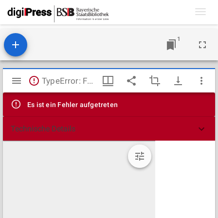
Toggl
navig
1
Mirador
TypeError: Failed to fetch
Viewer
Es ist ein Fehler aufgetreten
Technische Details