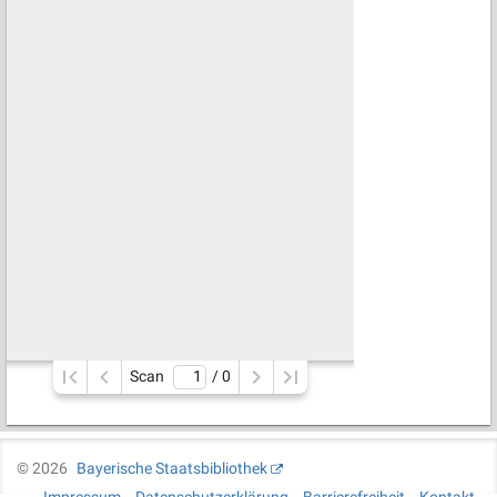
Scan
/ 
0
©
2026
Bayerische Staatsbibliothek
Impressum
Datenschutzerklärung
Barrierefreiheit
Kontakt