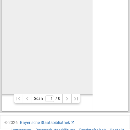
Scan
/ 
0
©
2026
Bayerische Staatsbibliothek
Impressum
Datenschutzerklärung
Barrierefreiheit
Kontakt