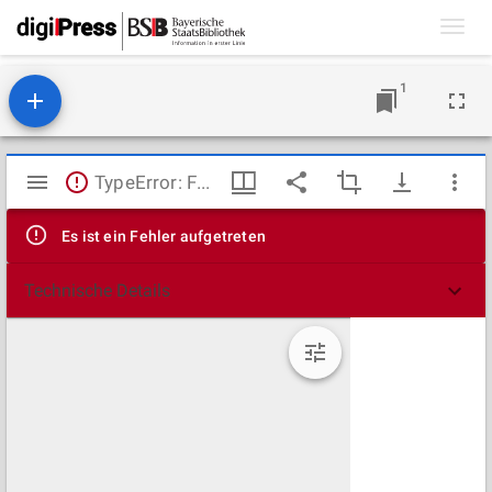
Toggl
navig
1
Mirador
TypeError: Failed to fetch
Viewer
Es ist ein Fehler aufgetreten
Technische Details