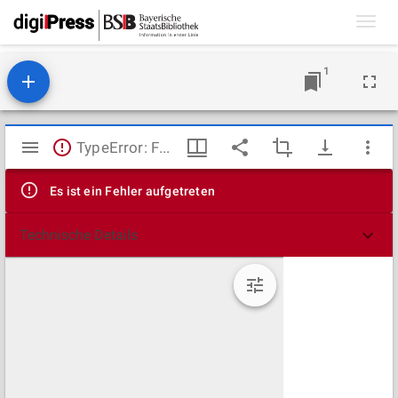
Toggl
navig
1
Mirador
TypeError: Failed to fetch
Viewer
Es ist ein Fehler aufgetreten
Technische Details