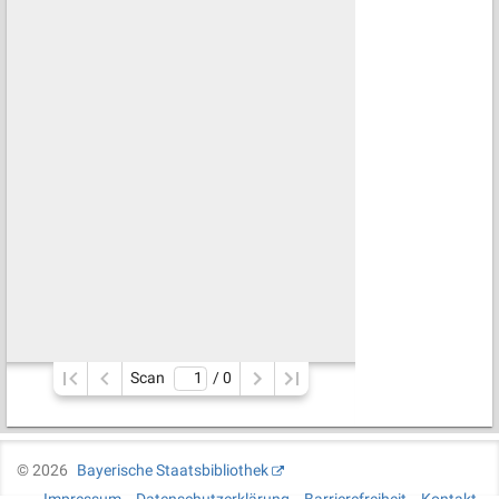
Scan
/ 
0
©
2026
Bayerische Staatsbibliothek
Impressum
Datenschutzerklärung
Barrierefreiheit
Kontakt