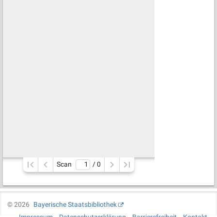
Scan
/ 
0
©
2026
Bayerische Staatsbibliothek
Impressum
Datenschutzerklärung
Barrierefreiheit
Kontakt