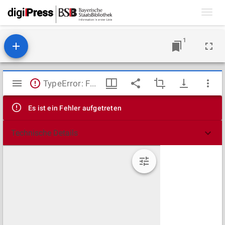
Toggl
navig
1
Mirador
TypeError: Failed to fetch
Viewer
Es ist ein Fehler aufgetreten
Technische Details