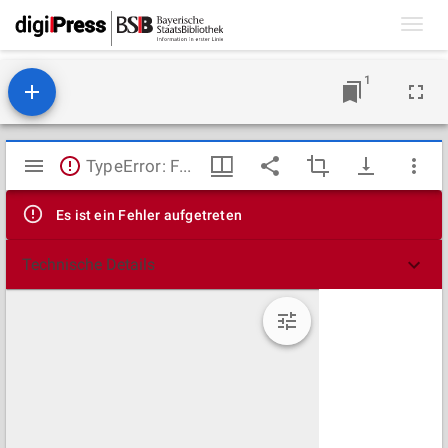
Toggl
navig
1
Mirador
TypeError: Failed to fetch
Viewer
Es ist ein Fehler aufgetreten
Technische Details