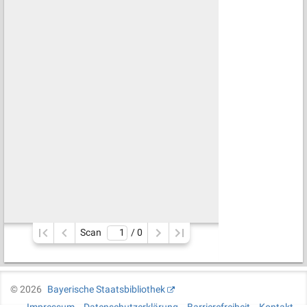
Scan
/ 
0
©
2026
Bayerische Staatsbibliothek
Impressum
Datenschutzerklärung
Barrierefreiheit
Kontakt