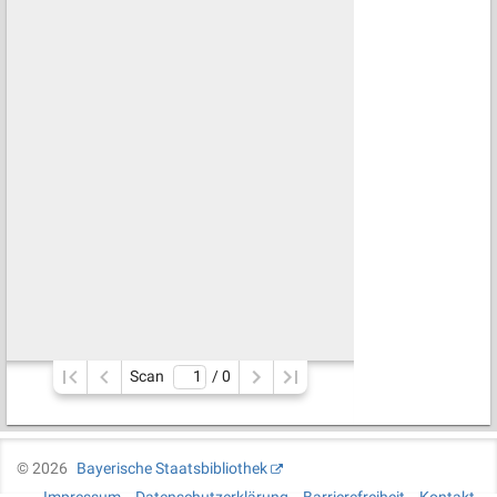
Scan
/ 
0
©
2026
Bayerische Staatsbibliothek
Impressum
Datenschutzerklärung
Barrierefreiheit
Kontakt