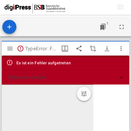
Toggl
navig
1
Mirador
TypeError: Failed to fetch
Viewer
Es ist ein Fehler aufgetreten
Technische Details