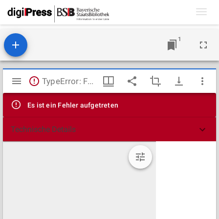
Toggl
navig
1
Mirador
TypeError: Failed to fetch
Viewer
Es ist ein Fehler aufgetreten
Technische Details