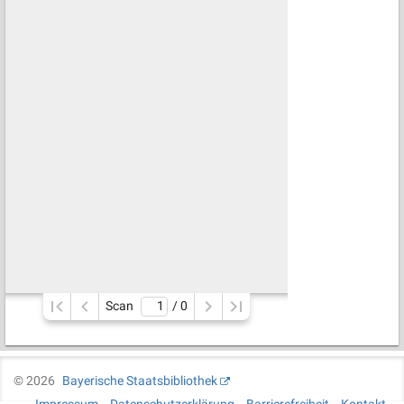
Scan
/ 
0
©
2026
Bayerische Staatsbibliothek
Impressum
Datenschutzerklärung
Barrierefreiheit
Kontakt