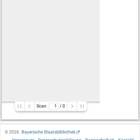
Scan
/ 
0
©
2026
Bayerische Staatsbibliothek
Impressum
Datenschutzerklärung
Barrierefreiheit
Kontakt