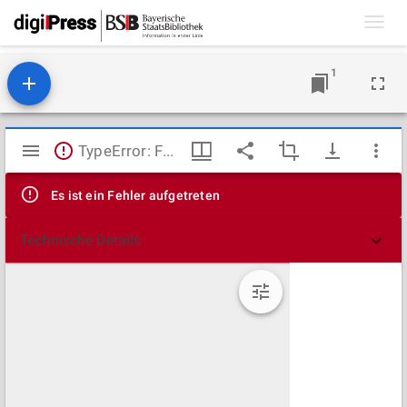
Toggl
navig
1
Mirador
TypeError: Failed to fetch
Viewer
Es ist ein Fehler aufgetreten
Technische Details