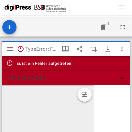
Toggl
navig
1
Mirador
TypeError: Failed to fetch
Viewer
Es ist ein Fehler aufgetreten
Technische Details