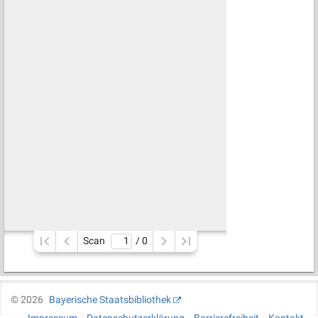
Scan
/ 
0
©
2026
Bayerische Staatsbibliothek
Impressum
Datenschutzerklärung
Barrierefreiheit
Kontakt