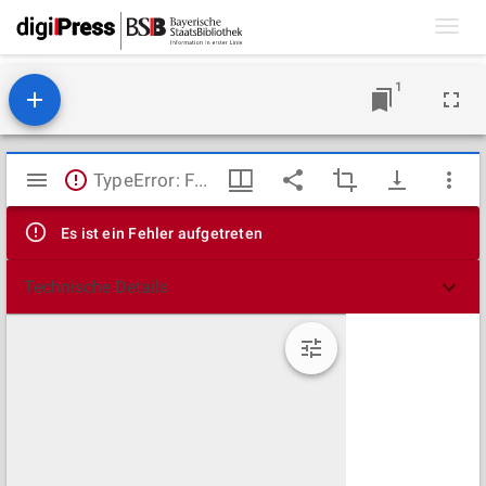
Toggl
navig
1
Mirador
TypeError: Failed to fetch
Viewer
Es ist ein Fehler aufgetreten
Technische Details