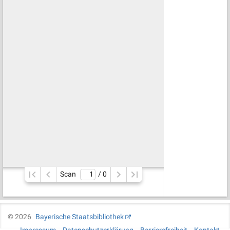
Scan
/ 
0
©
2026
Bayerische Staatsbibliothek
Impressum
Datenschutzerklärung
Barrierefreiheit
Kontakt