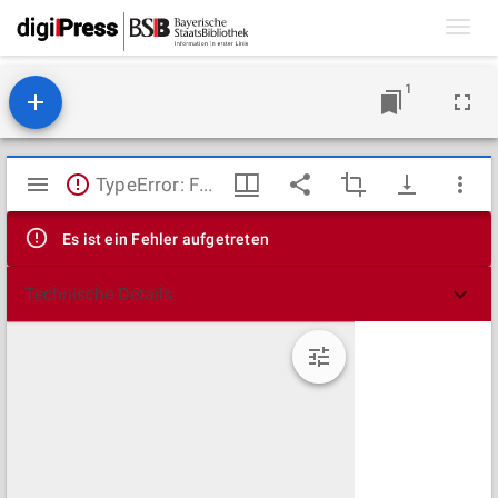
Toggl
navig
1
Mirador
TypeError: Failed to fetch
Viewer
Es ist ein Fehler aufgetreten
Technische Details