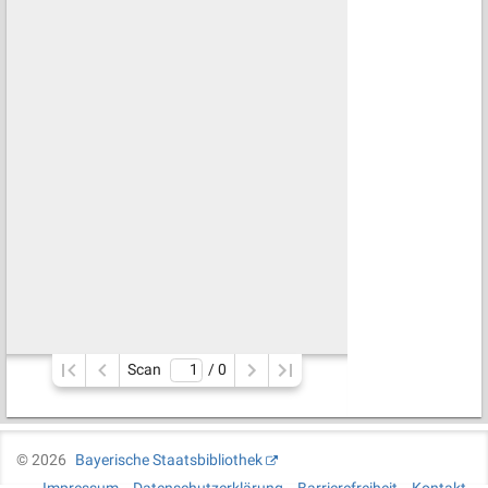
Scan
/ 
0
©
2026
Bayerische Staatsbibliothek
Impressum
Datenschutzerklärung
Barrierefreiheit
Kontakt