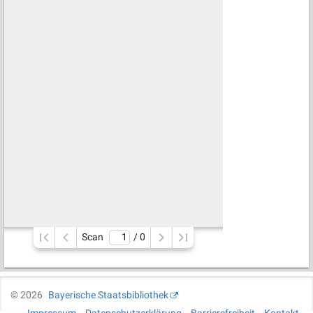
Scan
/ 
0
©
2026
Bayerische Staatsbibliothek
Impressum
Datenschutzerklärung
Barrierefreiheit
Kontakt