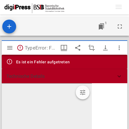
Toggl
navig
1
Mirador
TypeError: Failed to fetch
Viewer
Es ist ein Fehler aufgetreten
Technische Details