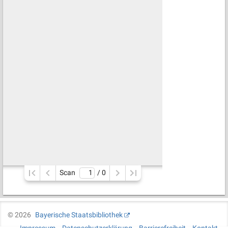
Scan
/ 
0
©
2026
Bayerische Staatsbibliothek
Impressum
Datenschutzerklärung
Barrierefreiheit
Kontakt