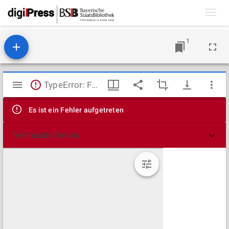
Toggl
navig
1
Mirador
TypeError: Failed to fetch
Viewer
Es ist ein Fehler aufgetreten
Technische Details