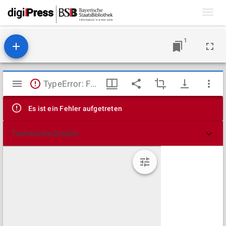
Toggl
navig
1
Mirador
TypeError: Failed to fetch
Viewer
Es ist ein Fehler aufgetreten
Technische Details