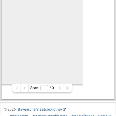
Scan
/ 
0
©
2026
Bayerische Staatsbibliothek
Impressum
Datenschutzerklärung
Barrierefreiheit
Kontakt