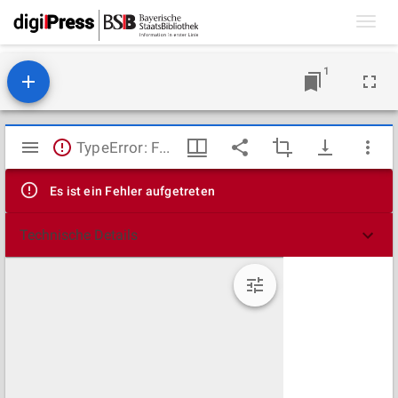
Toggl
navig
1
Mirador
TypeError: Failed to fetch
Viewer
Es ist ein Fehler aufgetreten
Technische Details