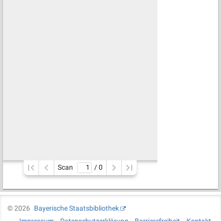
Scan
/ 
0
©
2026
Bayerische Staatsbibliothek
Impressum
Datenschutzerklärung
Barrierefreiheit
Kontakt