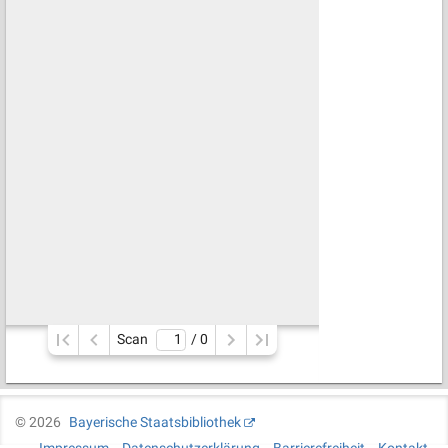
Scan
/ 
0
©
2026
Bayerische Staatsbibliothek
Impressum
Datenschutzerklärung
Barrierefreiheit
Kontakt