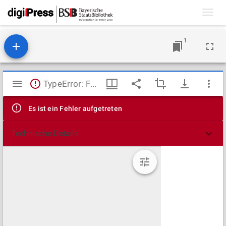
Toggl
navig
1
Mirador
TypeError: Failed to fetch
Viewer
Es ist ein Fehler aufgetreten
Technische Details