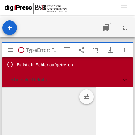
Toggl
navig
1
Mirador
TypeError: Failed to fetch
Viewer
Es ist ein Fehler aufgetreten
Technische Details