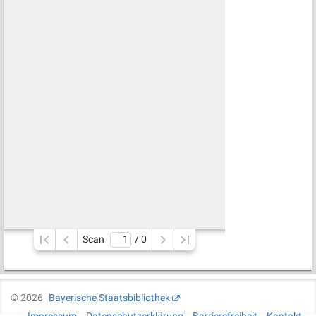
Scan
/ 
0
©
2026
Bayerische Staatsbibliothek
Impressum
Datenschutzerklärung
Barrierefreiheit
Kontakt