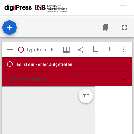
Toggl
navig
1
Mirador
TypeError: Failed to fetch
Viewer
Es ist ein Fehler aufgetreten
Technische Details