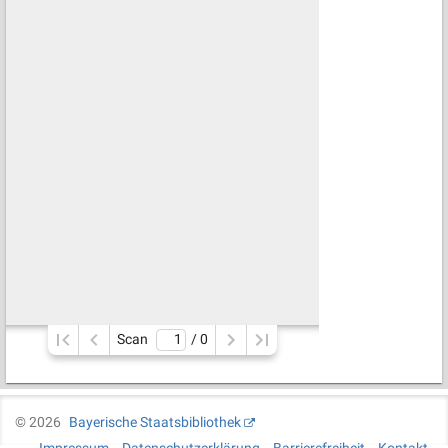
Scan
/ 
0
©
2026
Bayerische Staatsbibliothek
Impressum
Datenschutzerklärung
Barrierefreiheit
Kontakt