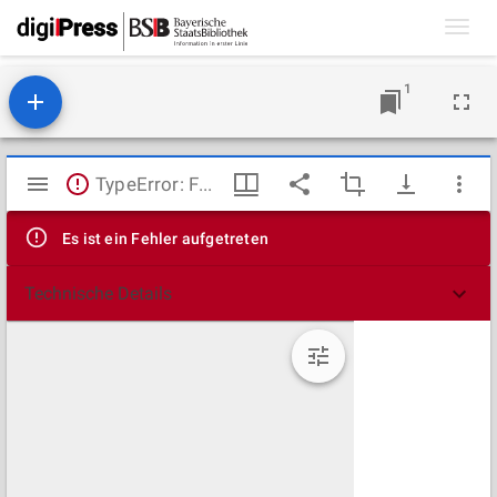
Toggl
navig
1
Mirador
TypeError: Failed to fetch
Viewer
Es ist ein Fehler aufgetreten
Technische Details