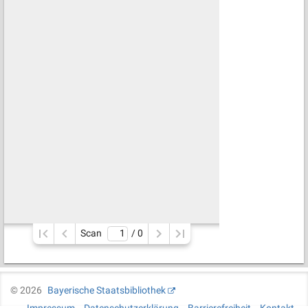
Scan
/ 
0
©
2026
Bayerische Staatsbibliothek
Impressum
Datenschutzerklärung
Barrierefreiheit
Kontakt