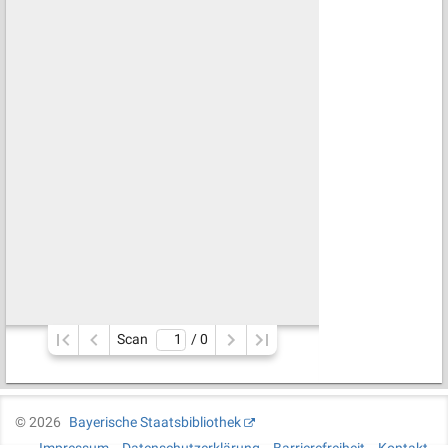
Scan
/ 
0
©
2026
Bayerische Staatsbibliothek
Impressum
Datenschutzerklärung
Barrierefreiheit
Kontakt