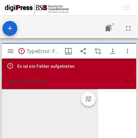
Toggl
navig
1
Mirador
TypeError: Failed to fetch
Viewer
Es ist ein Fehler aufgetreten
Technische Details