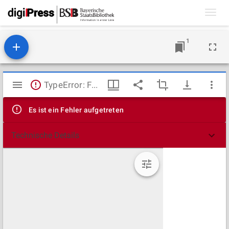
Toggl
navig
1
Mirador
TypeError: Failed to fetch
Viewer
Es ist ein Fehler aufgetreten
Technische Details