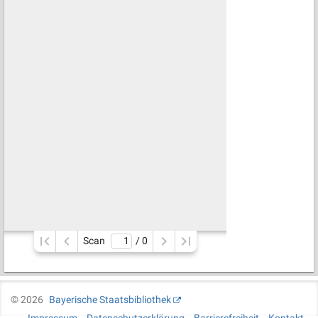
Scan
/ 
0
©
2026
Bayerische Staatsbibliothek
Impressum
Datenschutzerklärung
Barrierefreiheit
Kontakt