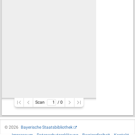
Scan
/ 
0
©
2026
Bayerische Staatsbibliothek
Impressum
Datenschutzerklärung
Barrierefreiheit
Kontakt