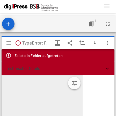
Toggl
navig
1
Mirador
TypeError: Failed to fetch
Viewer
Es ist ein Fehler aufgetreten
Technische Details