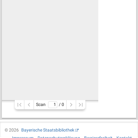
Scan
/ 
0
©
2026
Bayerische Staatsbibliothek
Impressum
Datenschutzerklärung
Barrierefreiheit
Kontakt