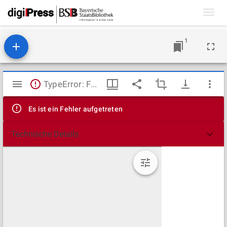
Toggl
navig
1
Mirador
TypeError: Failed to fetch
Viewer
Es ist ein Fehler aufgetreten
Technische Details