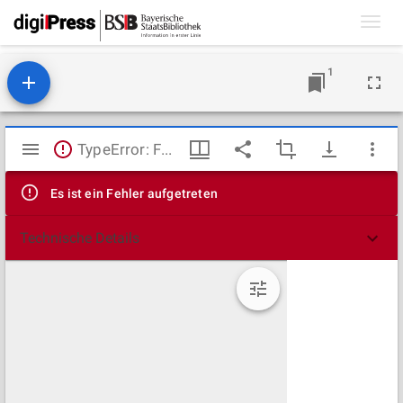
Toggl
navig
1
Mirador
TypeError: Failed to fetch
Viewer
Es ist ein Fehler aufgetreten
Technische Details