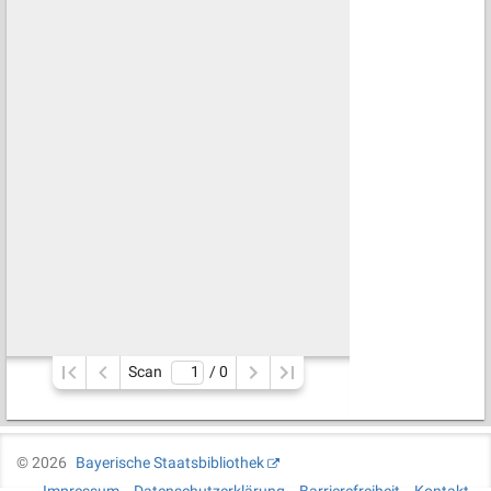
Scan
/ 
0
©
2026
Bayerische Staatsbibliothek
Impressum
Datenschutzerklärung
Barrierefreiheit
Kontakt