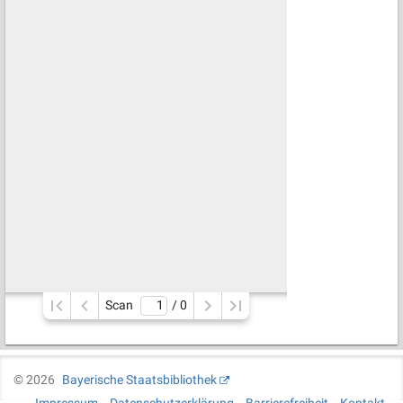
Scan
/ 
0
©
2026
Bayerische Staatsbibliothek
Impressum
Datenschutzerklärung
Barrierefreiheit
Kontakt