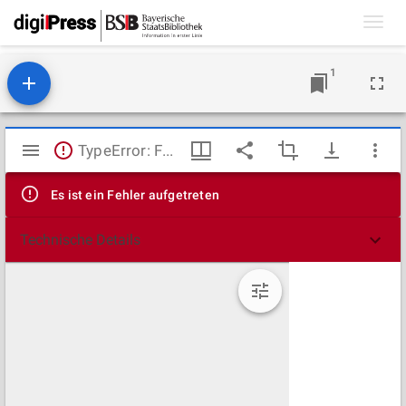
Toggl
navig
1
Mirador
TypeError: Failed to fetch
Viewer
Es ist ein Fehler aufgetreten
Technische Details