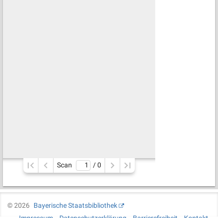
Scan
/ 
0
©
2026
Bayerische Staatsbibliothek
Impressum
Datenschutzerklärung
Barrierefreiheit
Kontakt