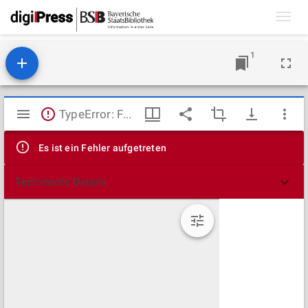
Toggl
navig
1
Mirador
TypeError: Failed to fetch
Viewer
Es ist ein Fehler aufgetreten
Technische Details