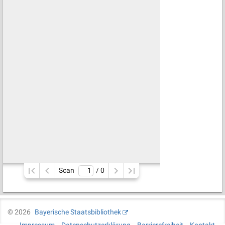
Scan
/ 
0
©
2026
Bayerische Staatsbibliothek
Impressum
Datenschutzerklärung
Barrierefreiheit
Kontakt