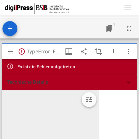
Toggl
navig
1
Mirador
TypeError: Failed to fetch
Viewer
Es ist ein Fehler aufgetreten
Technische Details