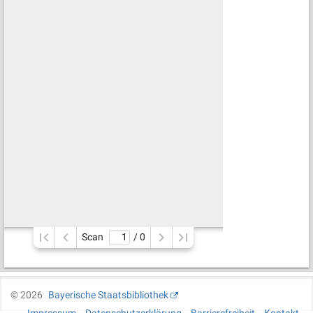
Scan
/ 
0
©
2026
Bayerische Staatsbibliothek
Impressum
Datenschutzerklärung
Barrierefreiheit
Kontakt