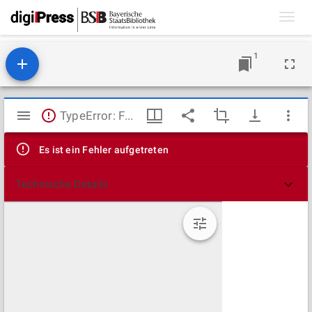
Toggl
navig
1
Mirador
TypeError: Failed to fetch
Viewer
Es ist ein Fehler aufgetreten
Technische Details