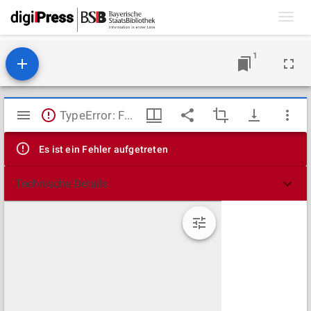
Toggl
navig
1
Mirador
TypeError: Failed to fetch
Viewer
Es ist ein Fehler aufgetreten
Technische Details