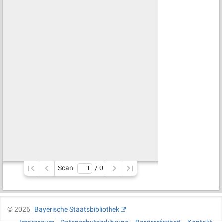
Scan
/ 
0
©
2026
Bayerische Staatsbibliothek
Impressum
Datenschutzerklärung
Barrierefreiheit
Kontakt