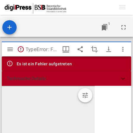
Toggl
navig
1
Mirador
TypeError: Failed to fetch
Viewer
Es ist ein Fehler aufgetreten
Technische Details