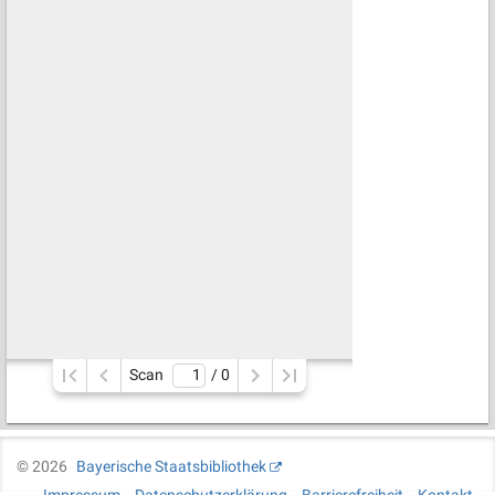
Scan
/ 
0
©
2026
Bayerische Staatsbibliothek
Impressum
Datenschutzerklärung
Barrierefreiheit
Kontakt