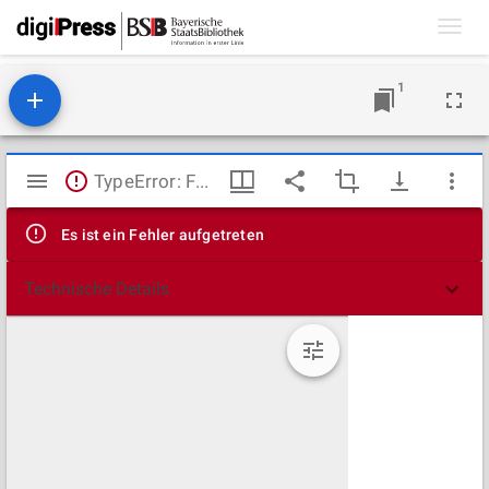
Toggl
navig
1
Mirador
TypeError: Failed to fetch
Viewer
Es ist ein Fehler aufgetreten
Technische Details