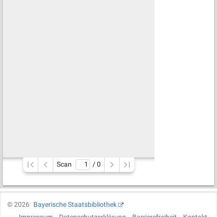
Scan
/ 
0
©
2026
Bayerische Staatsbibliothek
Impressum
Datenschutzerklärung
Barrierefreiheit
Kontakt