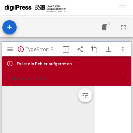
Toggl
navig
1
Mirador
TypeError: Failed to fetch
Viewer
Es ist ein Fehler aufgetreten
Technische Details