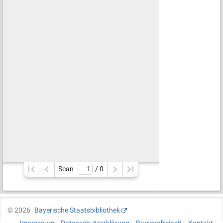
Scan
/ 
0
©
2026
Bayerische Staatsbibliothek
Impressum
Datenschutzerklärung
Barrierefreiheit
Kontakt