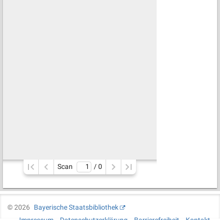
Scan
/ 
0
©
2026
Bayerische Staatsbibliothek
Impressum
Datenschutzerklärung
Barrierefreiheit
Kontakt