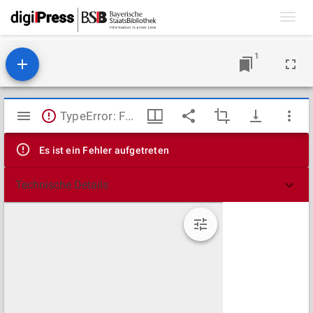
Toggl
navig
1
Mirador
TypeError: Failed to fetch
Viewer
Es ist ein Fehler aufgetreten
Technische Details