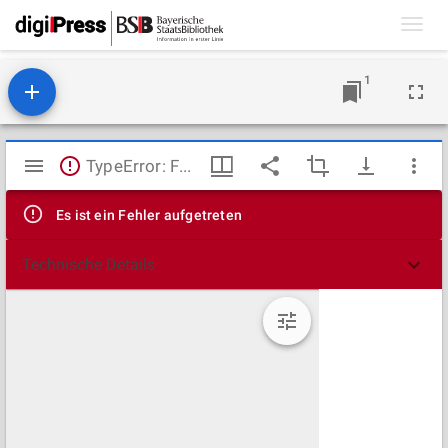
Toggl
navig
1
Mirador
TypeError: Failed to fetch
Viewer
Es ist ein Fehler aufgetreten
Technische Details