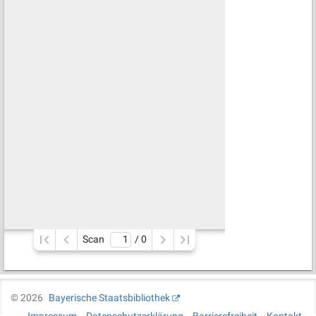
Scan
/ 
0
©
2026
Bayerische Staatsbibliothek
Impressum
Datenschutzerklärung
Barrierefreiheit
Kontakt