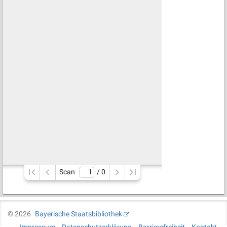
Scan
/ 
0
©
2026
Bayerische Staatsbibliothek
Impressum
Datenschutzerklärung
Barrierefreiheit
Kontakt