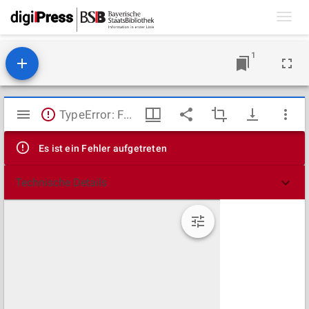
Toggl
navig
1
Mirador
TypeError: Failed to fetch
Viewer
Es ist ein Fehler aufgetreten
Technische Details