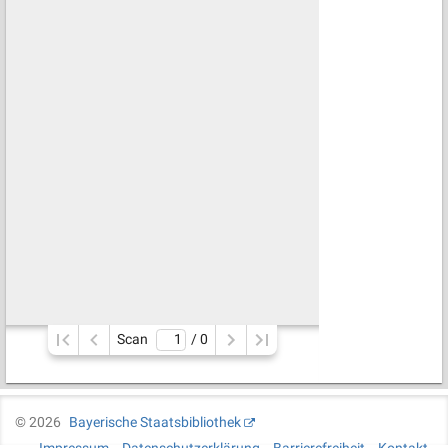
Scan
/ 
0
©
2026
Bayerische Staatsbibliothek
Impressum
Datenschutzerklärung
Barrierefreiheit
Kontakt