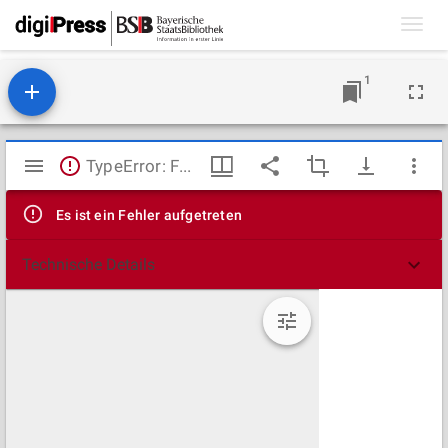
Toggl
navig
1
Mirador
TypeError: Failed to fetch
Viewer
Es ist ein Fehler aufgetreten
Technische Details