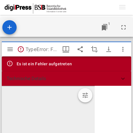
Toggl
navig
1
Mirador
TypeError: Failed to fetch
Viewer
Es ist ein Fehler aufgetreten
Technische Details