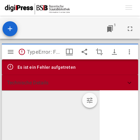
Toggl
navig
1
Mirador
TypeError: Failed to fetch
Viewer
Es ist ein Fehler aufgetreten
Technische Details