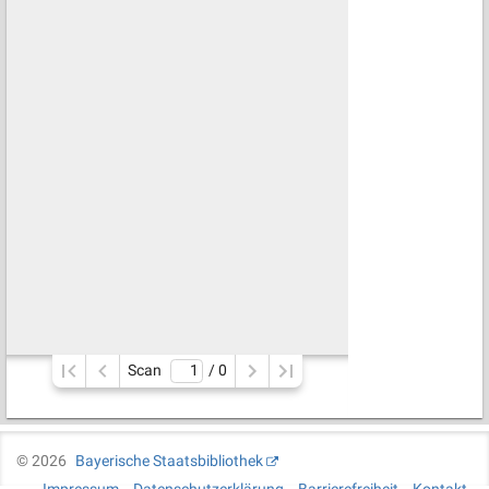
Scan
/ 
0
©
2026
Bayerische Staatsbibliothek
Impressum
Datenschutzerklärung
Barrierefreiheit
Kontakt