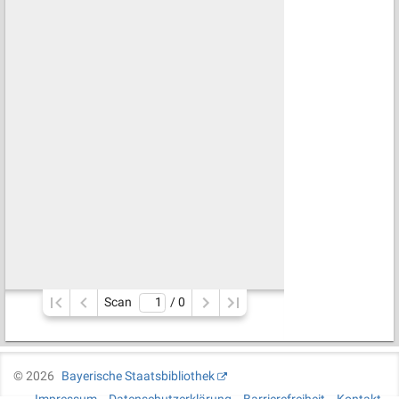
Scan
/ 
0
©
2026
Bayerische Staatsbibliothek
Impressum
Datenschutzerklärung
Barrierefreiheit
Kontakt