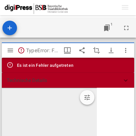
Toggl
navig
1
Mirador
TypeError: Failed to fetch
Viewer
Es ist ein Fehler aufgetreten
Technische Details