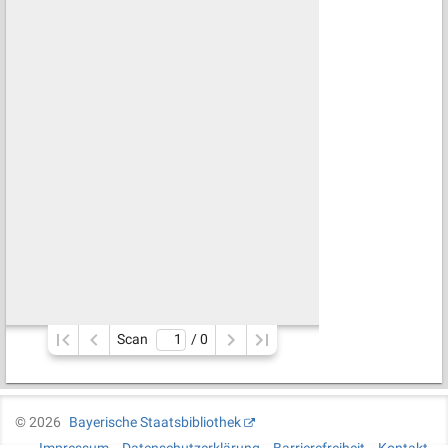
Scan
/ 
0
©
2026
Bayerische Staatsbibliothek
Impressum
Datenschutzerklärung
Barrierefreiheit
Kontakt