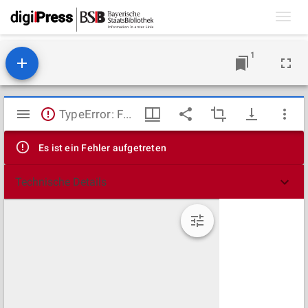
Toggl
navig
1
Mirador
TypeError: Failed to fetch
Viewer
Es ist ein Fehler aufgetreten
Technische Details