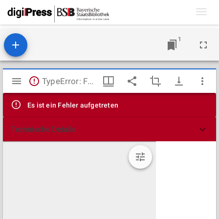
Toggl
navig
1
Mirador
TypeError: Failed to fetch
Viewer
Es ist ein Fehler aufgetreten
Technische Details