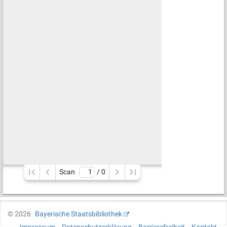
Scan
/ 
0
©
2026
Bayerische Staatsbibliothek
Impressum
Datenschutzerklärung
Barrierefreiheit
Kontakt