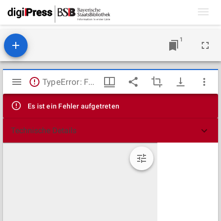
Toggl
navig
1
Mirador
TypeError: Failed to fetch
Viewer
Es ist ein Fehler aufgetreten
Technische Details