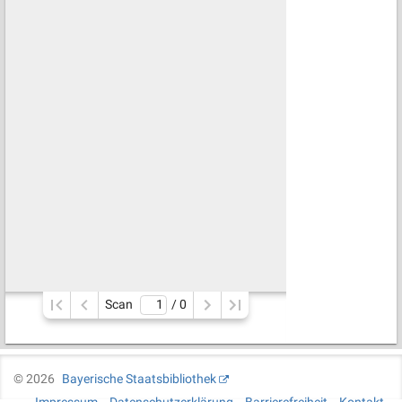
Scan
/ 
0
©
2026
Bayerische Staatsbibliothek
Impressum
Datenschutzerklärung
Barrierefreiheit
Kontakt