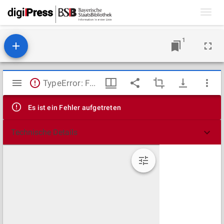
Toggl
navig
1
Mirador
TypeError: Failed to fetch
Viewer
Es ist ein Fehler aufgetreten
Technische Details