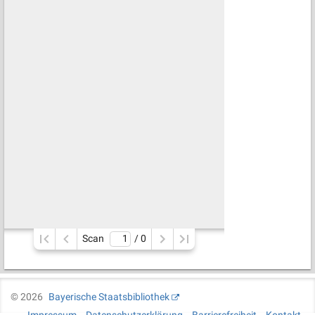
Scan
/ 
0
©
2026
Bayerische Staatsbibliothek
Impressum
Datenschutzerklärung
Barrierefreiheit
Kontakt