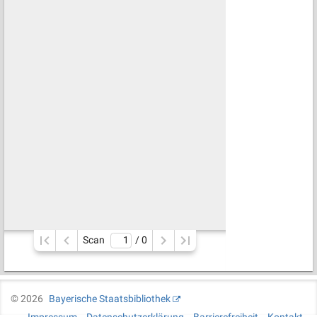
Scan
/ 
0
©
2026
Bayerische Staatsbibliothek
Impressum
Datenschutzerklärung
Barrierefreiheit
Kontakt