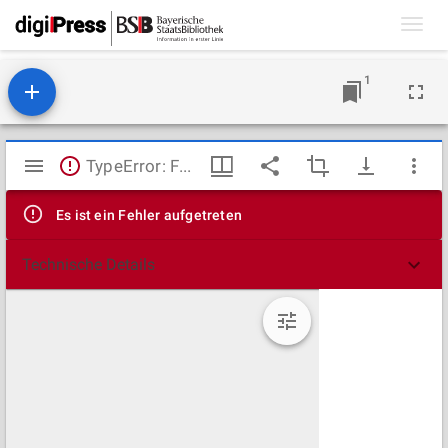
Toggl
navig
1
Mirador
TypeError: Failed to fetch
Viewer
Es ist ein Fehler aufgetreten
Technische Details