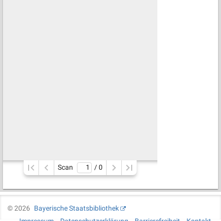
Scan
/ 
0
©
2026
Bayerische Staatsbibliothek
Impressum
Datenschutzerklärung
Barrierefreiheit
Kontakt