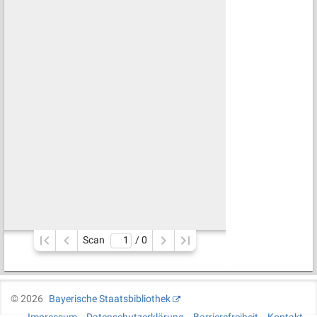
Scan
/ 
0
©
2026
Bayerische Staatsbibliothek
Impressum
Datenschutzerklärung
Barrierefreiheit
Kontakt