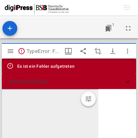
Toggl
navig
1
Mirador
TypeError: Failed to fetch
Viewer
Es ist ein Fehler aufgetreten
Technische Details