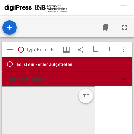
Toggl
navig
1
Mirador
TypeError: Failed to fetch
Viewer
Es ist ein Fehler aufgetreten
Technische Details