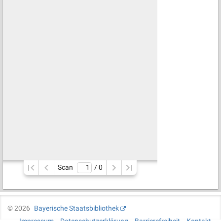
Scan
/ 
0
©
2026
Bayerische Staatsbibliothek
Impressum
Datenschutzerklärung
Barrierefreiheit
Kontakt