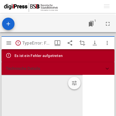
Toggl
navig
1
Mirador
TypeError: Failed to fetch
Viewer
Es ist ein Fehler aufgetreten
Technische Details