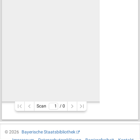
Scan
/ 
0
©
2026
Bayerische Staatsbibliothek
Impressum
Datenschutzerklärung
Barrierefreiheit
Kontakt